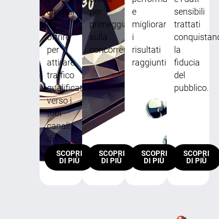
che hai
per
e
sensibili
da
primeggiare
migliorare
trattati
offrire
sulla
i
conquistan
per
concorrenza.
risultati
la
attirare
raggiunti.
fiducia
traffico
del
qualificato
pubblico.
verso i
tuoi
canali
di
proprietà.
SCOPRI
SCOPRI
SCOPRI
SCOPRI
DI PIÙ
DI PIÙ
DI PIÙ
DI PIÙ